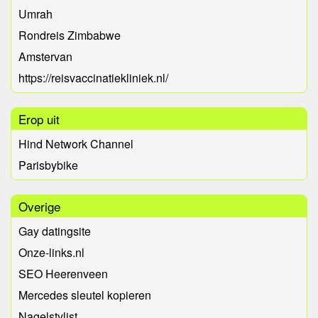
Umrah
Rondreis Zimbabwe
Amstervan
https://reisvaccinatiekliniek.nl/
Erop uit
Hind Network Channel
Parisbybike
Overige
Gay datingsite
Onze-links.nl
SEO Heerenveen
Mercedes sleutel kopieren
Nagelstylist