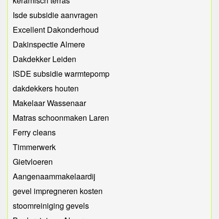
keramisch terras
Isde subsidie aanvragen
Excellent Dakonderhoud
Dakinspectie Almere
Dakdekker Leiden
ISDE subsidie warmtepomp
dakdekkers houten
Makelaar Wassenaar
Matras schoonmaken Laren
Ferry cleans
Timmerwerk
Gietvloeren
Aangenaammakelaardij
gevel impregneren kosten
stoomreiniging gevels