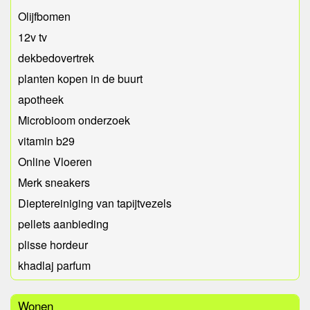
Olijfbomen
12v tv
dekbedovertrek
planten kopen in de buurt
apotheek
Microbioom onderzoek
vitamin b29
Online Vloeren
Merk sneakers
Dieptereiniging van tapijtvezels
pellets aanbieding
plisse hordeur
khadlaj parfum
Wonen