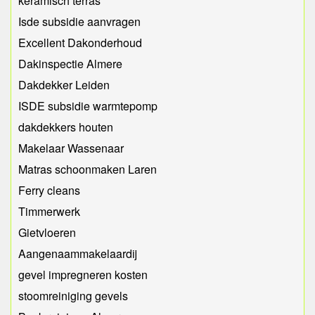
keramisch terras
Isde subsidie aanvragen
Excellent Dakonderhoud
Dakinspectie Almere
Dakdekker Leiden
ISDE subsidie warmtepomp
dakdekkers houten
Makelaar Wassenaar
Matras schoonmaken Laren
Ferry cleans
Timmerwerk
Gietvloeren
Aangenaammakelaardij
gevel impregneren kosten
stoomreiniging gevels