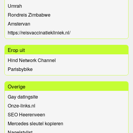
Umrah
Rondreis Zimbabwe
Amstervan
https://reisvaccinatiekliniek.nl/
Erop uit
Hind Network Channel
Parisbybike
Overige
Gay datingsite
Onze-links.nl
SEO Heerenveen
Mercedes sleutel kopieren
Nagelstylist