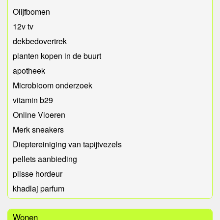
Olijfbomen
12v tv
dekbedovertrek
planten kopen in de buurt
apotheek
Microbioom onderzoek
vitamin b29
Online Vloeren
Merk sneakers
Dieptereiniging van tapijtvezels
pellets aanbieding
plisse hordeur
khadlaj parfum
Wonen